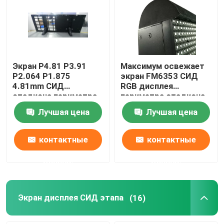
Экран P4.81 P3.91
Максимум освежает
P2.064 P1.875
экран FM6353 СИД
4.81mm СИД
RGB дисплея
стадиона периметра
периметра стадиона
1RGB
красочный
Лучшая цена
Лучшая цена
контактные
контактные
данные
данные
Экран дисплея СИД этапа
(16)