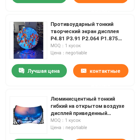
данные
Противоударный тонкий
творческий экран дисплея
P4.81 P3.91 P2.064 P1.875
СИД
MOQ：1 кусок
Цена：negotiable
Лучшая цена
контактные
данные
Люминисцентный тонкий
гибкий на открытом воздухе
дисплей приведенный
противостатическое P4.81
MOQ：1 кусок
Цена：negotiable