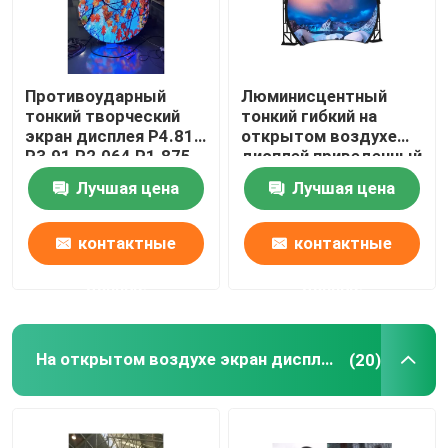
Противоударный
Люминисцентный
тонкий творческий
тонкий гибкий на
экран дисплея P4.81
открытом воздухе
P3.91 P2.064 P1.875
дисплей приведенный
СИД
противостатическое
Лучшая цена
Лучшая цена
P4.81
контактные
контактные
данные
данные
На открытом воздухе экран дисплея СИД
(20)