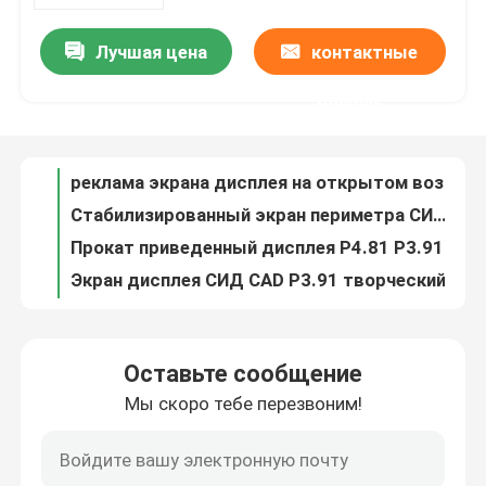
Лучшая цена
контактные
реклама экрана дисплея на открытом воздухе 50W СИД P2.064 2.604mm творческая
О нас
Стабилизированный экран периметра СИД дисплея СИД P4.81 периметра стадиона P3.91
данные
Прокат приведенный дисплея P4.81 P3.91 творческий водоустойчивый люминисцентный
Тур по фабрике
Экран дисплея СИД CAD P3.91 творческий для рекламировать на открытом воздухе яркость
Экран дисплея 1RGB P4.81 P3.91 P2.064 P1.875 СИД EDA красочный творческий
Контроль качества
Экрана СИД рекламы SMD 1921 экран CAD СИД крытого безшовный яркий
Тангаж пиксела экрана 4.81mm 3.91mm СИД предпосылки этапа 1R1G1B
Свяжитесь с нами
Тангаж 3.91mm пиксела экрана приведенного P3.91 P2.064 творческий на открытом воздухе крытый 4.81mm
Экран экрана дисплея SMD1921 HD СИД P4.81 P1.875 SMD творческий
Новости
Пылезащитный гибкий творческий экран дисплея P2.064 P1.875 СИД
Оставьте сообщение
Арендный водоустойчивый творческий экран дисплея красочное P4.81 СИД
Мы скоро тебе перезвоним!
Случаи
CAD изогнул FCC модуля 250*250mm дисплея СИД экрана P4.81 СИД гибкий
Рекламы экрана дисплея P4.81 СИД плоскостности экран ROHS СИД творческой на открытом воздухе
Арендный дисплей приведенный
P4.81 P3.91 P2.064 P1.875 изогнуло гибкое СИД показывает на открытом воздухе RoHS