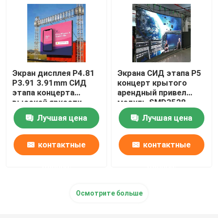
Экран дисплея P4.81
Экрана СИД этапа P5
P3.91 3.91mm СИД
концерт крытого
этапа концерта
арендный привел
высокой яркости
модуль SMD3528
стены
Лучшая цена
Лучшая цена
контактные
контактные
данные
данные
Осмотрите больше