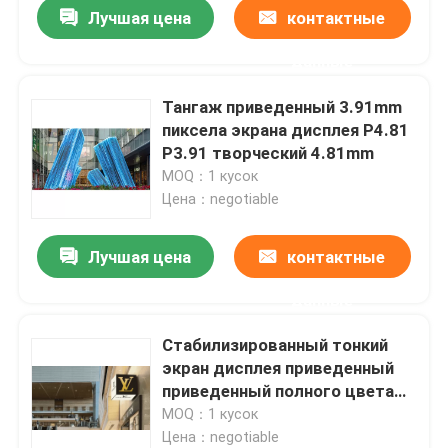
Лучшая цена
контактные
данные
Тангаж приведенный 3.91mm
пиксела экрана дисплея P4.81
P3.91 творческий 4.81mm
MOQ：1 кусок
Цена：negotiable
Лучшая цена
контактные
данные
Дом
Стабилизированный тонкий
экран дисплея приведенный
Товары
приведенный полного цвета
дисплея P4.81 P3.91 P1.875
MOQ：1 кусок
крытый
Цена：negotiable
Видео