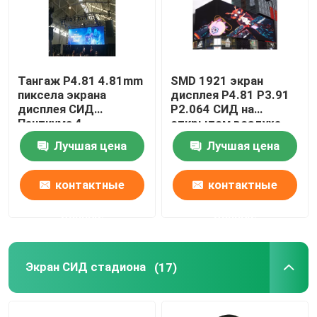
Тангаж P4.81 4.81mm
SMD 1921 экран
пиксела экрана
дисплея P4.81 P3.91
дисплея СИД
P2.064 СИД на
Пентиума 4
открытом воздухе
коммерчески на
рекламы 2121 3D
Лучшая цена
Лучшая цена
открытом воздухе
контактные
контактные
данные
данные
Экран СИД стадиона
(17)