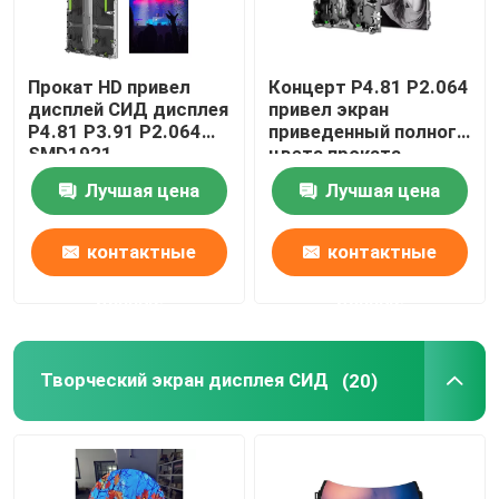
Плитки пола экрана СИД
Прокат HD привел
Концерт P4.81 P2.064
дисплей СИД дисплея
привел экран
Экран СИД зеркала
P4.81 P3.91 P2.064
приведенный полного
SMD1921
цвета проката
1R1G1B экрана на
Лучшая цена
Лучшая цена
Внутренняя светодиодная видеостена
открытом воздухе
контактные
контактные
Дисплей СИД нагого глаза 3D
данные
данные
Творческий экран дисплея СИД
(20)