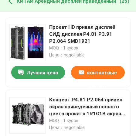
КИТАЙ Арендный дисплей приведенный
(25)
Прокат HD привел дисплей
СИД дисплея P4.81 P3.91
P2.064 SMD1921
MOQ：1 кусок
Цена：negotiable
Лучшая цена
контактные
данные
Концерт P4.81 P2.064 привел
экран приведенный полного
цвета проката 1R1G1B экрана
на открытом воздухе
MOQ：1 кусок
Цена：negotiable