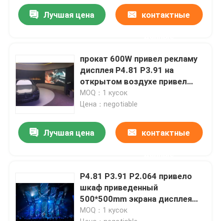
Лучшая цена
контактные
данные
прокат 600W привел рекламу
дисплея P4.81 P3.91 на
открытом воздухе привел
экран
MOQ：1 кусок
Цена：negotiable
Лучшая цена
контактные
данные
P4.81 P3.91 P2.064 привело
шкаф приведенный
500*500mm экрана дисплея
арендный
MOQ：1 кусок