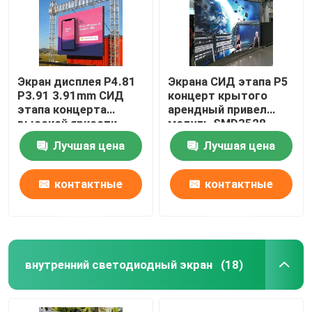
Экран дисплея P4.81
Экрана СИД этапа P5
P3.91 3.91mm СИД
концерт крытого
этапа концерта
арендный привел
высокой яркости
модуль SMD3528
стены
Лучшая цена
Лучшая цена
контактные
контактные
данные
данные
внутренний светодиодный экран
(18)