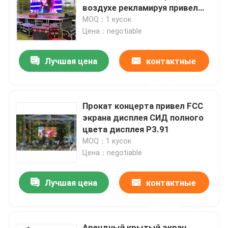
воздухе рекламируя привел
экран 1RGB полного цвета
MOQ：1 кусок
О нас
Цена：negotiable
Лучшая цена
контактные
Тур по фабрике
данные
Контроль качества
Прокат концерта привел FCC
экрана дисплея СИД полного
Свяжитесь с нами
цвета дисплея P3.91
MOQ：1 кусок
Цена：negotiable
Новости
Лучшая цена
контактные
Случаи
данные
Арендный дисплей приведенный
Арендный крытый экран