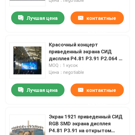
Цена：negotiable
Лучшая цена
контактные
данные
Красочный концерт
приведенный экрана СИД
дисплея P4.81 P3.91 P2.064 HD
RGB арендный
MOQ：1 кусок
Цена：negotiable
Лучшая цена
контактные
данные
Экран 1921 приведенный СИД
RGB SMD экрана дисплея
P4.81 P3.91 на открытом