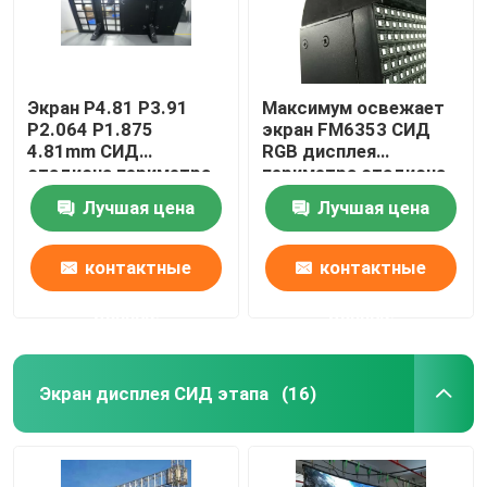
Экран P4.81 P3.91
Максимум освежает
P2.064 P1.875
экран FM6353 СИД
4.81mm СИД
RGB дисплея
стадиона периметра
периметра стадиона
1RGB
красочный
Лучшая цена
Лучшая цена
контактные
контактные
данные
данные
Экран дисплея СИД этапа
(16)