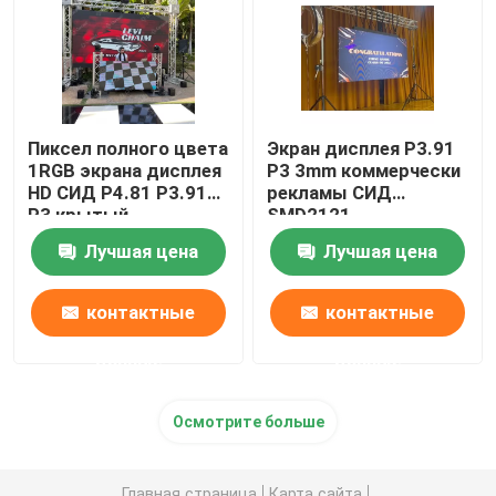
Пиксел полного цвета
Экран дисплея P3.91
1RGB экрана дисплея
P3 3mm коммерчески
HD СИД P4.81 P3.91
рекламы СИД
P3 крытый
SMD2121
Лучшая цена
Лучшая цена
контактные
контактные
данные
данные
Осмотрите больше
Главная страница
Карта сайта