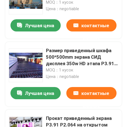
воздухе рекламируя
MOQ：1 кусок
Цена：negotiable
Лучшая цена
контактные
данные
Размер приведенный шкафа
500*500mm экрана СИД
дисплея 350w HD этапа P3.91
арендный
MOQ：1 кусок
Цена：negotiable
Дом
Лучшая цена
контактные
данные
Товары
Прокат приведенный экрана
P3.91 P2.064 на открытом
Видео