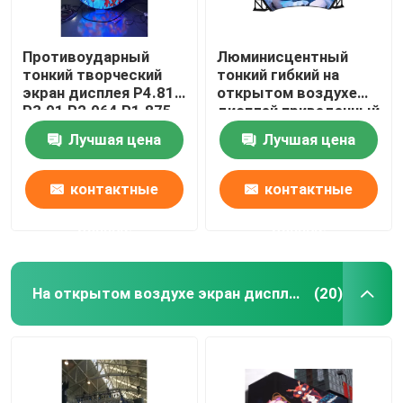
Противоударный
Люминисцентный
тонкий творческий
тонкий гибкий на
экран дисплея P4.81
открытом воздухе
P3.91 P2.064 P1.875
дисплей приведенный
СИД
противостатическое
Лучшая цена
Лучшая цена
P4.81
контактные
контактные
данные
данные
На открытом воздухе экран дисплея СИД
(20)