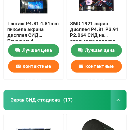
Тангаж P4.81 4.81mm
SMD 1921 экран
пиксела экрана
дисплея P4.81 P3.91
дисплея СИД
P2.064 СИД на
Пентиума 4
открытом воздухе
коммерчески на
рекламы 2121 3D
Лучшая цена
Лучшая цена
открытом воздухе
контактные
контактные
данные
данные
Экран СИД стадиона
(17)