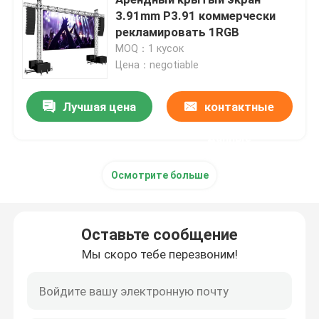
3.91mm P3.91 коммерчески
рекламировать 1RGB
Творческий экран дисплея СИД
MOQ：1 кусок
Цена：negotiable
На открытом воздухе экран дисплея СИД
Лучшая цена
контактные
Экран СИД стадиона
данные
Экран дисплея СИД этапа
Осмотрите больше
внутренний светодиодный экран
Оставьте сообщение
Мы скоро тебе перезвоним!
Изогнутый экран СИД
Модули экрана СИД