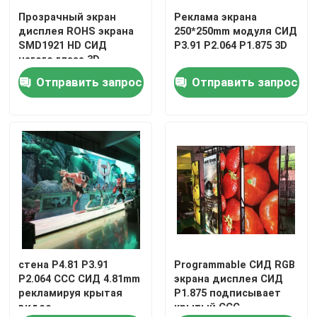
Прозрачный экран
Реклама экрана
дисплея ROHS экрана
250*250mm модуля СИД
SMD1921 HD СИД
P3.91 P2.064 P1.875 3D
нагого глаза 3D
Отправить запрос
Отправить запрос
стена P4.81 P3.91
Programmable СИД RGB
P2.064 CCC СИД 4.81mm
экрана дисплея СИД
рекламируя крытая
P1.875 подписывает
видео-
крытый CCC