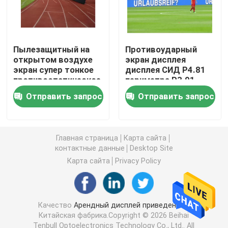
Творческий экран дисплея СИД
Пылезащитный на
Противоударный
На открытом воздухе экран дисплея СИД
открытом воздухе
экран дисплея
экран супер тонкое
дисплея СИД P4.81
противостатическое
периметра P3.91
P4.81 СИД стадиона
P2.064
Экран СИД стадиона
Отправить запрос
Отправить запрос
водоустойчивый
Экран дисплея СИД этапа
Главная страница
Карта сайта
контактные данные
Desktop Site
внутренний светодиодный экран
Карта сайта
Privacy Policy
Изогнутый экран СИД
Качество
Арендный дисплей приведенный
Китайская фабрика.Copyright © 2026 Beihai
Модули экрана СИД
Tenbull Optoelectronics Technology Co., Ltd.. All