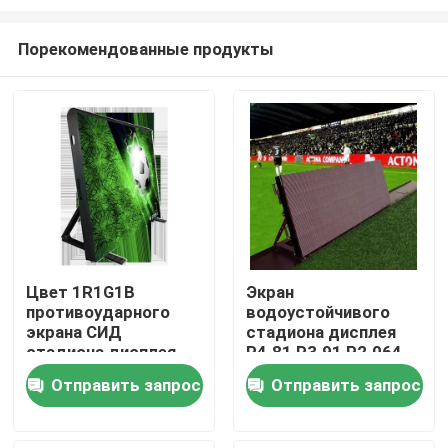
Порекомендованные продукты
Цвет 1R1G1B
Экран
противоударного
водоустойчивого
Дом
экрана СИД
стадиона дисплея
стадиона дисплея
P4.81 P3.91 P2.064
СИД P4.81 полный
периметра СИД
Товары
Отправить запрос
Отправить запрос
видео-
Видео