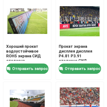
О нас
Тур по фабрике
Контроль качества
Хороший прокат
Прокат экрана
водоустойчивое
дисплея дисплея
ROHS экрана СИД
P4.81 P3.91
Свяжитесь с нами
стадиона
стадиона СИД
плоскостности
полного цвета
Отправить запрос
Отправить запрос
P4.81 P1.875
1R1G1B
Новости
Случаи
Арендный дисплей приведенный