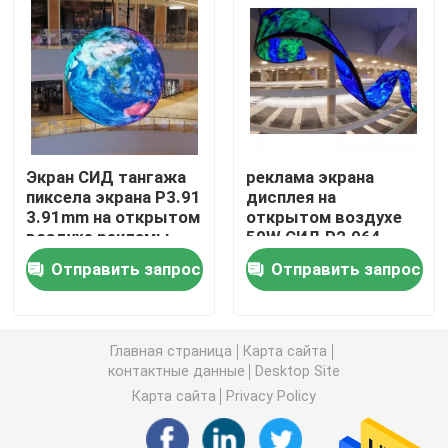
Творческий экран дисплея СИД
На открытом воздухе экран дисплея СИД
Экран СИД тангажа
реклама экрана
Экран СИД стадиона
пиксела экрана P3.91
дисплея на
3.91mm на открытом
открытом воздухе
воздухе рекламы
50W СИД P2.064
Экран дисплея СИД этапа
RGB
2.604mm творческая
Отправить запрос
Отправить запрос
внутренний светодиодный экран
Главная страница
Карта сайта
Изогнутый экран СИД
контактные данные
Desktop Site
Карта сайта
Privacy Policy
Модули экрана СИД