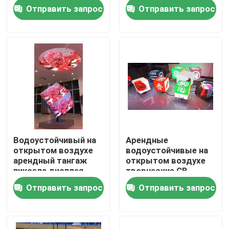
3.91mm
экрана
Отправить запрос
Отправить запрос
О нас
Тур по фабрике
Контроль качества
Свяжитесь с нами
Водоустойчивый на
Арендные
открытом воздухе
водоустойчивые на
Новости
арендный тангаж
открытом воздухе
пиксела дисплея
творческие CB
СИД экрана P4.81
полного цвета
Отправить запрос
Отправить запрос
Случаи
4.81mm СИД
4.81mm экрана
дисплея СИД
Арендный дисплей приведенный