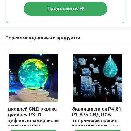
Продолжать
Порекомендованные продукты
Дом
дисплей СИД экрана
Экран дисплея P4.81
Товары
дисплея P3.91
P1.875 СИД RGB
цифров коммерчески
творческий привел
рекламы СИД
рекламировать FCC
Видео