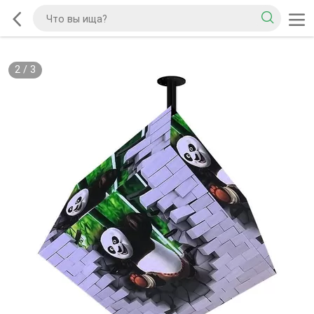
2
/
3