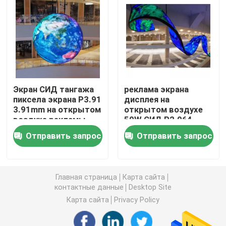
Творческий экран дисплея СИД
На открытом воздухе экран дисплея СИД
Экран СИД тангажа
реклама экрана
Экран СИД стадиона
пиксела экрана P3.91
дисплея на
3.91mm на открытом
открытом воздухе
воздухе рекламы
50W СИД P2.064
Экран дисплея СИД этапа
RGB
2.604mm творческая
Отправить запрос
Отправить запрос
внутренний светодиодный экран
Главная страница
Карта сайта
Изогнутый экран СИД
контактные данные
Desktop Site
Карта сайта
Privacy Policy
Модули экрана СИД