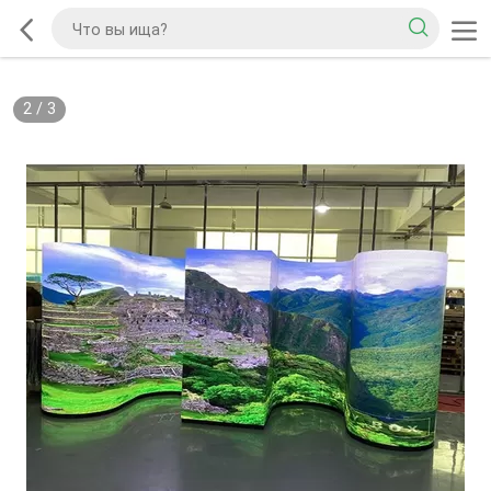
2
/
3