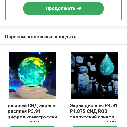
Продолжать
Порекомендованные продукты
Дом
дисплей СИД экрана
Экран дисплея P4.81
Товары
дисплея P3.91
P1.875 СИД RGB
цифров коммерчески
творческий привел
рекламы СИД
рекламировать FCC
Видео