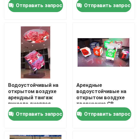
3.91mm
экрана
Отправить запрос
Отправить запрос
О нас
Тур по фабрике
Контроль качества
Свяжитесь с нами
Водоустойчивый на
Арендные
открытом воздухе
водоустойчивые на
Новости
арендный тангаж
открытом воздухе
пиксела дисплея
творческие CB
СИД экрана P4.81
полного цвета
Отправить запрос
Отправить запрос
Случаи
4.81mm СИД
4.81mm экрана
дисплея СИД
Арендный дисплей приведенный